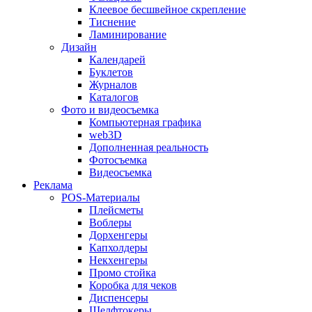
Клеевое бесшвейное скрепление
Тиснение
Ламинирование
Дизайн
Календарей
Буклетов
Журналов
Каталогов
Фото и видеосъемка
Компьютерная графика
web3D
Дополненная реальность
Фотосъемка
Видеосъемка
Реклама
POS-Материалы
Плейсметы
Воблеры
Дорхенгеры
Капхолдеры
Некхенгеры
Промо стойка
Коробка для чеков
Диспенсеры
Шелфтокеры