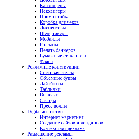
Капхолдеры
Некхенгеры
Промо стойка
Коробка для чеков
Диспенсеры
Шелфтокеры
Мобайлы
Роллапы
Печать баннеров
Бумажные стаканчики
Флаги
Рекламные конструкции
Световая стелла
Объемные буквы
Лайтбоксы
Таблички
Вывески
Стенды
Пресс воллы
Digital агентство
Интернет маркетинг
Создание сайтов и лендингов
Контекстная реклама
Размещение рекламы