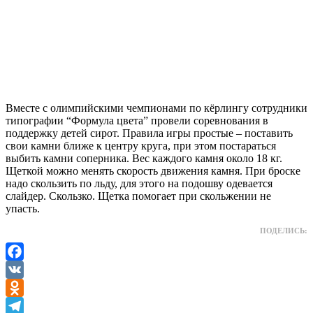
Вместе с олимпийскими чемпионами по кёрлингу сотрудники
типографии “Формула цвета” провели соревнования в
поддержку детей сирот. Правила игры простые – поставить
свои камни ближе к центру круга, при этом постараться
выбить камни соперника. Вес каждого камня около 18 кг.
Щеткой можно менять скорость движения камня. При броске
надо скользить по льду, для этого на подошву одевается
слайдер. Скользко. Щетка помогает при скольжении не
упасть.
ПОДЕЛИСЬ:
Facebook
VK
Odnoklassniki