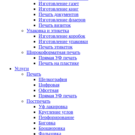
Изготовление газет
Изготовление книг
Печать документов
Изготовление флаеров
Печать визиток
Упаковка и этикетка
Изготовление коробок
Изготовление упаковки
Печать этикеток
Широкоформатная печать
Прямая УФ печать
Печать на пластике
Услуги
Печать
Шелкография
Цифровая
Офсетная
Прямая УФ печать
Постпечать
Уф лакировка
Кругление углов
Перфорирование
Биговка
Брошюровка
Фальцовка