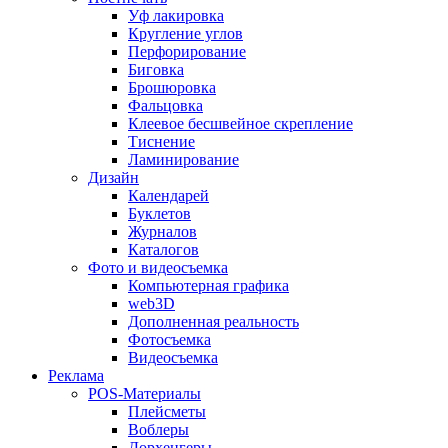
Уф лакировка
Кругление углов
Перфорирование
Биговка
Брошюровка
Фальцовка
Клеевое бесшвейное скрепление
Тиснение
Ламинирование
Дизайн
Календарей
Буклетов
Журналов
Каталогов
Фото и видеосъемка
Компьютерная графика
web3D
Дополненная реальность
Фотосъемка
Видеосъемка
Реклама
POS-Материалы
Плейсметы
Воблеры
Дорхенгеры