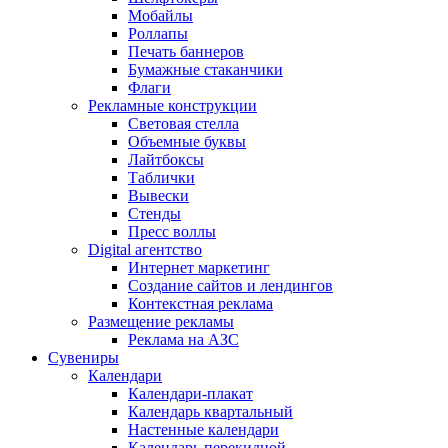
Мобайлы
Роллапы
Печать баннеров
Бумажные стаканчики
Флаги
Рекламные конструкции
Световая стелла
Объемные буквы
Лайтбоксы
Таблички
Вывески
Стенды
Пресс воллы
Digital агентство
Интернет маркетинг
Создание сайтов и лендингов
Контекстная реклама
Размещение рекламы
Реклама на АЗС
Сувениры
Календари
Календари-плакат
Календарь квартальный
Настенные календари
Календарь перекидной