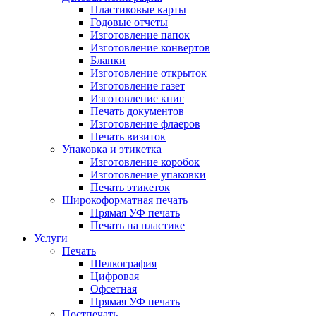
Пластиковые карты
Годовые отчеты
Изготовление папок
Изготовление конвертов
Бланки
Изготовление открыток
Изготовление газет
Изготовление книг
Печать документов
Изготовление флаеров
Печать визиток
Упаковка и этикетка
Изготовление коробок
Изготовление упаковки
Печать этикеток
Широкоформатная печать
Прямая УФ печать
Печать на пластике
Услуги
Печать
Шелкография
Цифровая
Офсетная
Прямая УФ печать
Постпечать