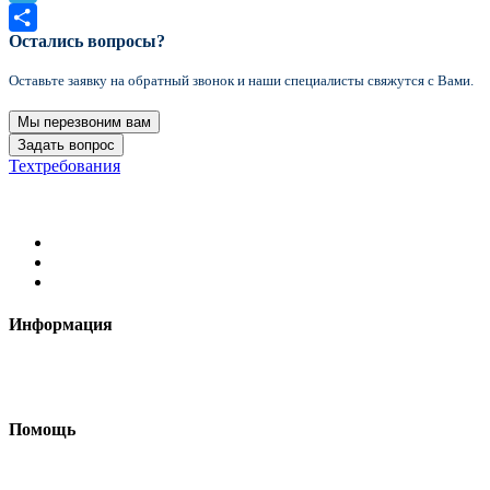
Telegram
Остались вопросы?
Отправить
Оставьте заявку на обратный звонок и наши специалисты свяжутся с Вами.
Мы перезвоним вам
Задать вопрос
Техтребования
2021 Формула цвета © Все права защищены
Информация
Требования к макетам
Доставка
Помощь
Как сделать макет