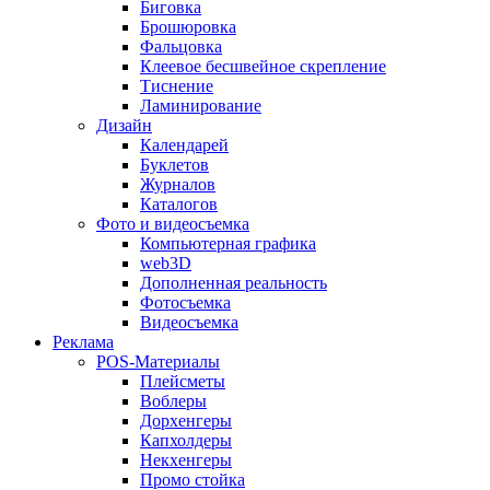
Биговка
Брошюровка
Фальцовка
Клеевое бесшвейное скрепление
Тиснение
Ламинирование
Дизайн
Календарей
Буклетов
Журналов
Каталогов
Фото и видеосъемка
Компьютерная графика
web3D
Дополненная реальность
Фотосъемка
Видеосъемка
Реклама
POS-Материалы
Плейсметы
Воблеры
Дорхенгеры
Капхолдеры
Некхенгеры
Промо стойка