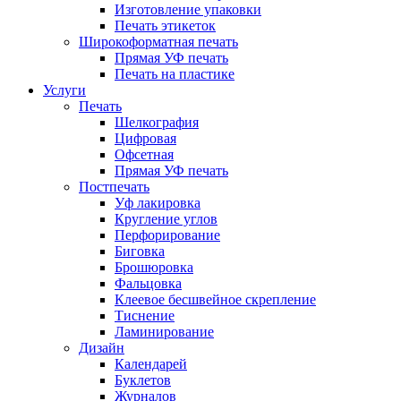
Изготовление упаковки
Печать этикеток
Широкоформатная печать
Прямая УФ печать
Печать на пластике
Услуги
Печать
Шелкография
Цифровая
Офсетная
Прямая УФ печать
Постпечать
Уф лакировка
Кругление углов
Перфорирование
Биговка
Брошюровка
Фальцовка
Клеевое бесшвейное скрепление
Тиснение
Ламинирование
Дизайн
Календарей
Буклетов
Журналов