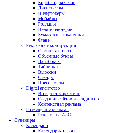
Коробка для чеков
Диспенсеры
Шелфтокеры
Мобайлы
Роллапы
Печать баннеров
Бумажные стаканчики
Флаги
Рекламные конструкции
Световая стелла
Объемные буквы
Лайтбоксы
Таблички
Вывески
Стенды
Пресс воллы
Digital агентство
Интернет маркетинг
Создание сайтов и лендингов
Контекстная реклама
Размещение рекламы
Реклама на АЗС
Сувениры
Календари
Календари-плакат