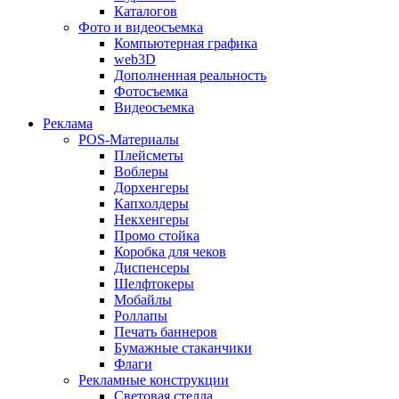
Каталогов
Фото и видеосъемка
Компьютерная графика
web3D
Дополненная реальность
Фотосъемка
Видеосъемка
Реклама
POS-Материалы
Плейсметы
Воблеры
Дорхенгеры
Капхолдеры
Некхенгеры
Промо стойка
Коробка для чеков
Диспенсеры
Шелфтокеры
Мобайлы
Роллапы
Печать баннеров
Бумажные стаканчики
Флаги
Рекламные конструкции
Световая стелла