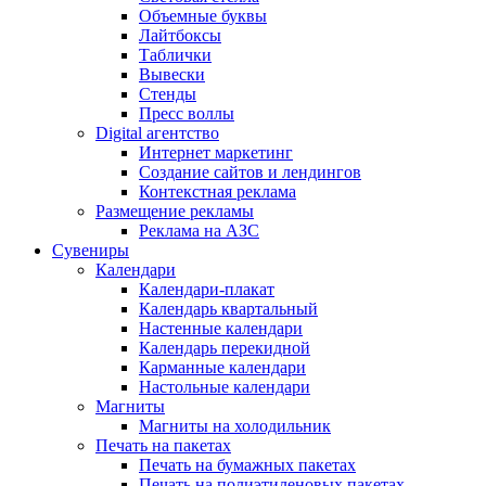
Объемные буквы
Лайтбоксы
Таблички
Вывески
Стенды
Пресс воллы
Digital агентство
Интернет маркетинг
Создание сайтов и лендингов
Контекстная реклама
Размещение рекламы
Реклама на АЗС
Сувениры
Календари
Календари-плакат
Календарь квартальный
Настенные календари
Календарь перекидной
Карманные календари
Настольные календари
Магниты
Магниты на холодильник
Печать на пакетах
Печать на бумажных пакетах
Печать на полиэтиленовых пакетах