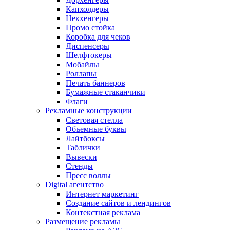
Капхолдеры
Некхенгеры
Промо стойка
Коробка для чеков
Диспенсеры
Шелфтокеры
Мобайлы
Роллапы
Печать баннеров
Бумажные стаканчики
Флаги
Рекламные конструкции
Световая стелла
Объемные буквы
Лайтбоксы
Таблички
Вывески
Стенды
Пресс воллы
Digital агентство
Интернет маркетинг
Создание сайтов и лендингов
Контекстная реклама
Размещение рекламы