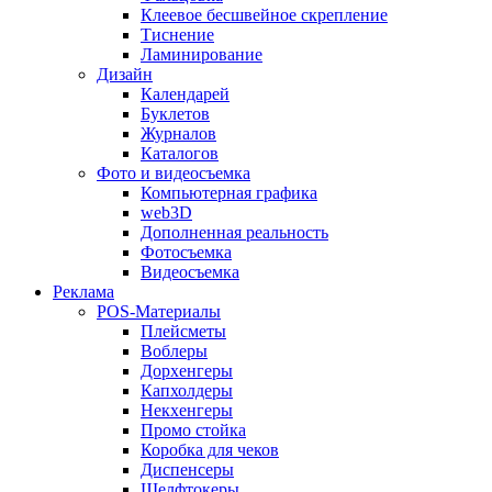
Клеевое бесшвейное скрепление
Тиснение
Ламинирование
Дизайн
Календарей
Буклетов
Журналов
Каталогов
Фото и видеосъемка
Компьютерная графика
web3D
Дополненная реальность
Фотосъемка
Видеосъемка
Реклама
POS-Материалы
Плейсметы
Воблеры
Дорхенгеры
Капхолдеры
Некхенгеры
Промо стойка
Коробка для чеков
Диспенсеры
Шелфтокеры