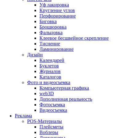
Уф лакировка
Кругление углов
Перфорирование
Биговка
Брошюровка
Фальцовка
Клеевое бесшвейное скрепление
Тиснение
Ламинирование
Дизайн
Календарей
Буклетов
Журналов
Каталогов
Фото и видеосъемка
Компьютерная графика
web3D
Дополненная реальность
Фотосъемка
Видеосъемка
Реклама
POS-Материалы
Плейсметы
Воблеры
Дорхенгеры