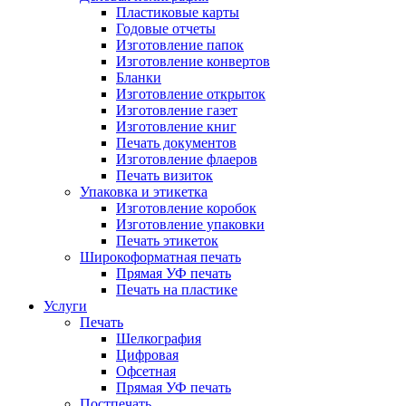
Пластиковые карты
Годовые отчеты
Изготовление папок
Изготовление конвертов
Бланки
Изготовление открыток
Изготовление газет
Изготовление книг
Печать документов
Изготовление флаеров
Печать визиток
Упаковка и этикетка
Изготовление коробок
Изготовление упаковки
Печать этикеток
Широкоформатная печать
Прямая УФ печать
Печать на пластике
Услуги
Печать
Шелкография
Цифровая
Офсетная
Прямая УФ печать
Постпечать