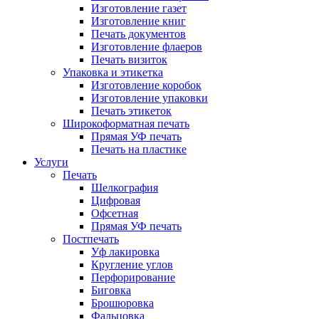
Изготовление газет
Изготовление книг
Печать документов
Изготовление флаеров
Печать визиток
Упаковка и этикетка
Изготовление коробок
Изготовление упаковки
Печать этикеток
Широкоформатная печать
Прямая УФ печать
Печать на пластике
Услуги
Печать
Шелкография
Цифровая
Офсетная
Прямая УФ печать
Постпечать
Уф лакировка
Кругление углов
Перфорирование
Биговка
Брошюровка
Фальцовка