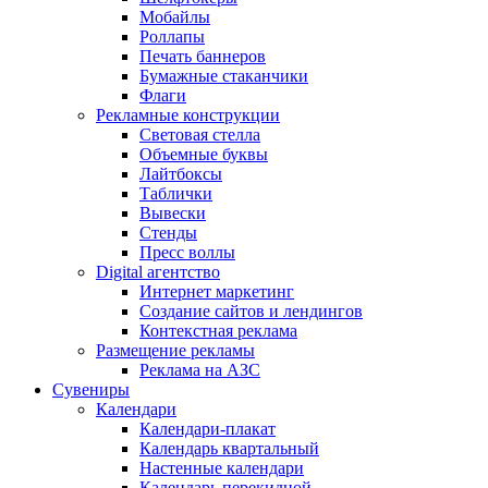
Мобайлы
Роллапы
Печать баннеров
Бумажные стаканчики
Флаги
Рекламные конструкции
Световая стелла
Объемные буквы
Лайтбоксы
Таблички
Вывески
Стенды
Пресс воллы
Digital агентство
Интернет маркетинг
Создание сайтов и лендингов
Контекстная реклама
Размещение рекламы
Реклама на АЗС
Сувениры
Календари
Календари-плакат
Календарь квартальный
Настенные календари
Календарь перекидной