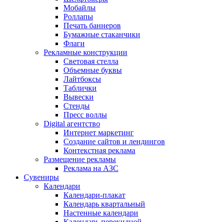
Мобайлы
Роллапы
Печать баннеров
Бумажные стаканчики
Флаги
Рекламные конструкции
Световая стелла
Объемные буквы
Лайтбоксы
Таблички
Вывески
Стенды
Пресс воллы
Digital агентство
Интернет маркетинг
Создание сайтов и лендингов
Контекстная реклама
Размещение рекламы
Реклама на АЗС
Сувениры
Календари
Календари-плакат
Календарь квартальный
Настенные календари
Календарь перекидной