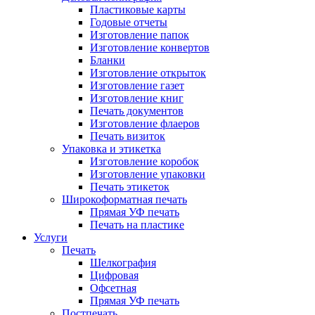
Пластиковые карты
Годовые отчеты
Изготовление папок
Изготовление конвертов
Бланки
Изготовление открыток
Изготовление газет
Изготовление книг
Печать документов
Изготовление флаеров
Печать визиток
Упаковка и этикетка
Изготовление коробок
Изготовление упаковки
Печать этикеток
Широкоформатная печать
Прямая УФ печать
Печать на пластике
Услуги
Печать
Шелкография
Цифровая
Офсетная
Прямая УФ печать
Постпечать