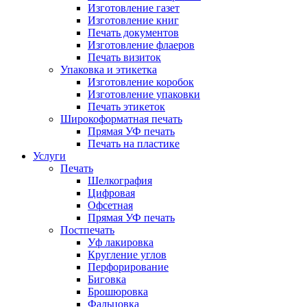
Изготовление газет
Изготовление книг
Печать документов
Изготовление флаеров
Печать визиток
Упаковка и этикетка
Изготовление коробок
Изготовление упаковки
Печать этикеток
Широкоформатная печать
Прямая УФ печать
Печать на пластике
Услуги
Печать
Шелкография
Цифровая
Офсетная
Прямая УФ печать
Постпечать
Уф лакировка
Кругление углов
Перфорирование
Биговка
Брошюровка
Фальцовка