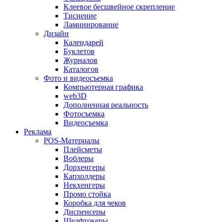
Клеевое бесшвейное скрепление
Тиснение
Ламинирование
Дизайн
Календарей
Буклетов
Журналов
Каталогов
Фото и видеосъемка
Компьютерная графика
web3D
Дополненная реальность
Фотосъемка
Видеосъемка
Реклама
POS-Материалы
Плейсметы
Воблеры
Дорхенгеры
Капхолдеры
Некхенгеры
Промо стойка
Коробка для чеков
Диспенсеры
Шелфтокеры