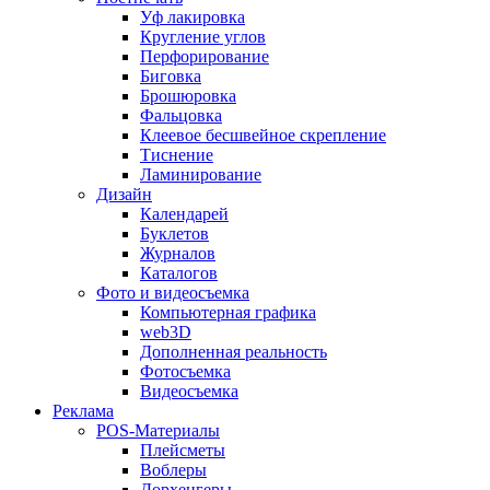
Уф лакировка
Кругление углов
Перфорирование
Биговка
Брошюровка
Фальцовка
Клеевое бесшвейное скрепление
Тиснение
Ламинирование
Дизайн
Календарей
Буклетов
Журналов
Каталогов
Фото и видеосъемка
Компьютерная графика
web3D
Дополненная реальность
Фотосъемка
Видеосъемка
Реклама
POS-Материалы
Плейсметы
Воблеры
Дорхенгеры