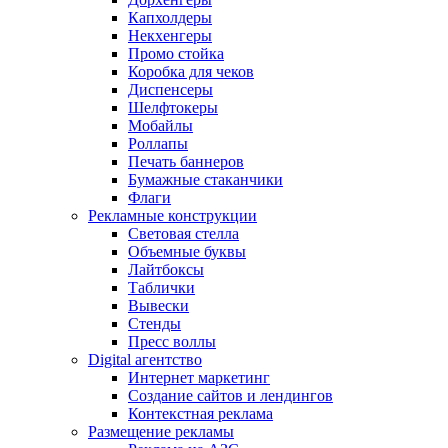
Капхолдеры
Некхенгеры
Промо стойка
Коробка для чеков
Диспенсеры
Шелфтокеры
Мобайлы
Роллапы
Печать баннеров
Бумажные стаканчики
Флаги
Рекламные конструкции
Световая стелла
Объемные буквы
Лайтбоксы
Таблички
Вывески
Стенды
Пресс воллы
Digital агентство
Интернет маркетинг
Создание сайтов и лендингов
Контекстная реклама
Размещение рекламы