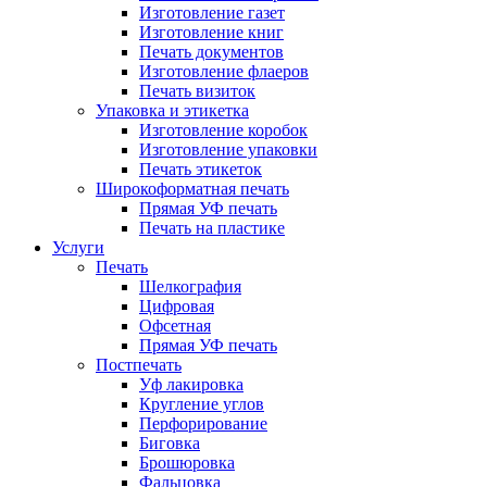
Изготовление газет
Изготовление книг
Печать документов
Изготовление флаеров
Печать визиток
Упаковка и этикетка
Изготовление коробок
Изготовление упаковки
Печать этикеток
Широкоформатная печать
Прямая УФ печать
Печать на пластике
Услуги
Печать
Шелкография
Цифровая
Офсетная
Прямая УФ печать
Постпечать
Уф лакировка
Кругление углов
Перфорирование
Биговка
Брошюровка
Фальцовка