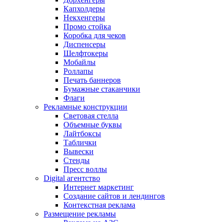
Капхолдеры
Некхенгеры
Промо стойка
Коробка для чеков
Диспенсеры
Шелфтокеры
Мобайлы
Роллапы
Печать баннеров
Бумажные стаканчики
Флаги
Рекламные конструкции
Световая стелла
Объемные буквы
Лайтбоксы
Таблички
Вывески
Стенды
Пресс воллы
Digital агентство
Интернет маркетинг
Создание сайтов и лендингов
Контекстная реклама
Размещение рекламы