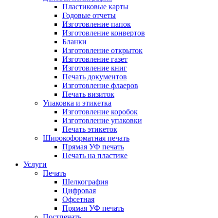
Пластиковые карты
Годовые отчеты
Изготовление папок
Изготовление конвертов
Бланки
Изготовление открыток
Изготовление газет
Изготовление книг
Печать документов
Изготовление флаеров
Печать визиток
Упаковка и этикетка
Изготовление коробок
Изготовление упаковки
Печать этикеток
Широкоформатная печать
Прямая УФ печать
Печать на пластике
Услуги
Печать
Шелкография
Цифровая
Офсетная
Прямая УФ печать
Постпечать