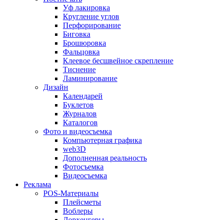
Уф лакировка
Кругление углов
Перфорирование
Биговка
Брошюровка
Фальцовка
Клеевое бесшвейное скрепление
Тиснение
Ламинирование
Дизайн
Календарей
Буклетов
Журналов
Каталогов
Фото и видеосъемка
Компьютерная графика
web3D
Дополненная реальность
Фотосъемка
Видеосъемка
Реклама
POS-Материалы
Плейсметы
Воблеры
Дорхенгеры