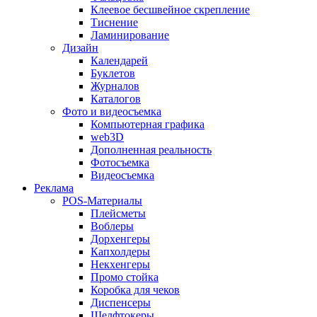
Клеевое бесшвейное скрепление
Тиснение
Ламинирование
Дизайн
Календарей
Буклетов
Журналов
Каталогов
Фото и видеосъемка
Компьютерная графика
web3D
Дополненная реальность
Фотосъемка
Видеосъемка
Реклама
POS-Материалы
Плейсметы
Воблеры
Дорхенгеры
Капхолдеры
Некхенгеры
Промо стойка
Коробка для чеков
Диспенсеры
Шелфтокеры