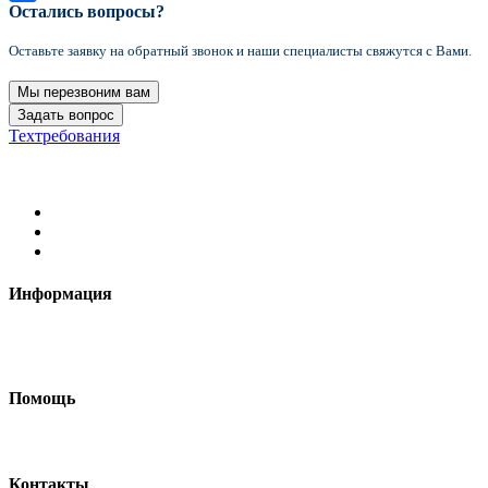
Остались вопросы?
Отправить
Оставьте заявку на обратный звонок и наши специалисты свяжутся с Вами.
Мы перезвоним вам
Задать вопрос
Техтребования
2021 Формула цвета © Все права защищены
Информация
Требования к макетам
Доставка
Помощь
Как сделать макет
Контакты