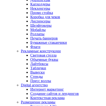
Капхолдеры
Некхенгеры
Промо стойка
Коробка для чеков
Диспенсеры
Шелфтокеры
Мобайлы
Роллапы
Печать баннеров
Бумажные стаканчики
Флаги
Рекламные конструкции
Световая стелла
Объемные буквы
Лайтбоксы
Таблички
Вывески
Стенды
Пресс воллы
Digital агентство
Интернет маркетинг
Создание сайтов и лендингов
Контекстная реклама
Размещение рекламы