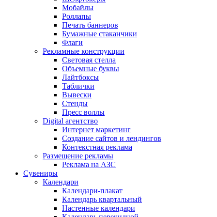
Мобайлы
Роллапы
Печать баннеров
Бумажные стаканчики
Флаги
Рекламные конструкции
Световая стелла
Объемные буквы
Лайтбоксы
Таблички
Вывески
Стенды
Пресс воллы
Digital агентство
Интернет маркетинг
Создание сайтов и лендингов
Контекстная реклама
Размещение рекламы
Реклама на АЗС
Сувениры
Календари
Календари-плакат
Календарь квартальный
Настенные календари
Календарь перекидной