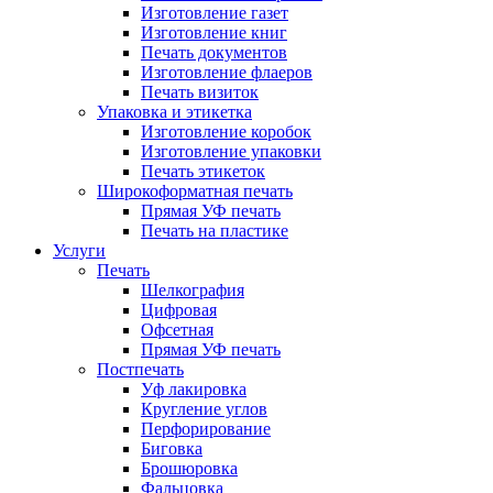
Изготовление газет
Изготовление книг
Печать документов
Изготовление флаеров
Печать визиток
Упаковка и этикетка
Изготовление коробок
Изготовление упаковки
Печать этикеток
Широкоформатная печать
Прямая УФ печать
Печать на пластике
Услуги
Печать
Шелкография
Цифровая
Офсетная
Прямая УФ печать
Постпечать
Уф лакировка
Кругление углов
Перфорирование
Биговка
Брошюровка
Фальцовка