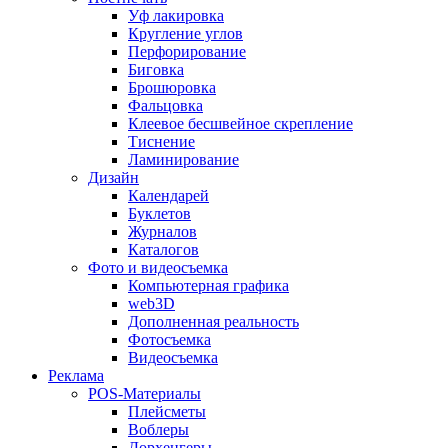
Уф лакировка
Кругление углов
Перфорирование
Биговка
Брошюровка
Фальцовка
Клеевое бесшвейное скрепление
Тиснение
Ламинирование
Дизайн
Календарей
Буклетов
Журналов
Каталогов
Фото и видеосъемка
Компьютерная графика
web3D
Дополненная реальность
Фотосъемка
Видеосъемка
Реклама
POS-Материалы
Плейсметы
Воблеры
Дорхенгеры