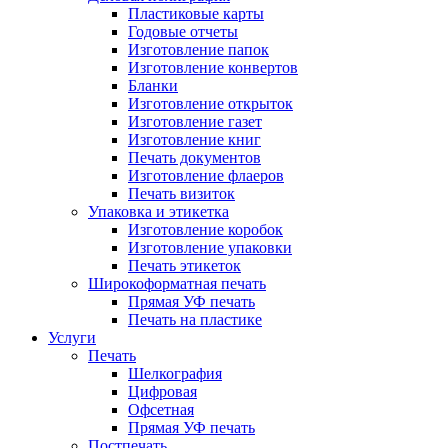
Пластиковые карты
Годовые отчеты
Изготовление папок
Изготовление конвертов
Бланки
Изготовление открыток
Изготовление газет
Изготовление книг
Печать документов
Изготовление флаеров
Печать визиток
Упаковка и этикетка
Изготовление коробок
Изготовление упаковки
Печать этикеток
Широкоформатная печать
Прямая УФ печать
Печать на пластике
Услуги
Печать
Шелкография
Цифровая
Офсетная
Прямая УФ печать
Постпечать