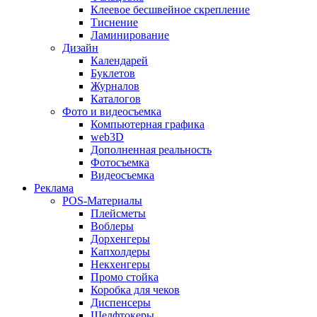
Клеевое бесшвейное скрепление
Тиснение
Ламинирование
Дизайн
Календарей
Буклетов
Журналов
Каталогов
Фото и видеосъемка
Компьютерная графика
web3D
Дополненная реальность
Фотосъемка
Видеосъемка
Реклама
POS-Материалы
Плейсметы
Воблеры
Дорхенгеры
Капхолдеры
Некхенгеры
Промо стойка
Коробка для чеков
Диспенсеры
Шелфтокеры