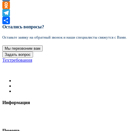
VK
Odnoklassniki
Telegram
Остались вопросы?
Отправить
Оставьте заявку на обратный звонок и наши специалисты свяжутся с Вами.
Мы перезвоним вам
Задать вопрос
Техтребования
2021 Формула цвета © Все права защищены
Информация
Требования к макетам
Доставка
Помощь