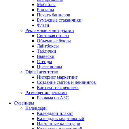
Мобайлы
Роллапы
Печать баннеров
Бумажные стаканчики
Флаги
Рекламные конструкции
Световая стелла
Объемные буквы
Лайтбоксы
Таблички
Вывески
Стенды
Пресс воллы
Digital агентство
Интернет маркетинг
Создание сайтов и лендингов
Контекстная реклама
Размещение рекламы
Реклама на АЗС
Сувениры
Календари
Календари-плакат
Календарь квартальный
Настенные календари
Календарь перекидной