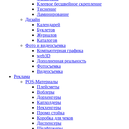
Клеевое бесшвейное скрепление
Тиснение
Ламинирование
Дизайн
Календарей
Буклетов
Журналов
Каталогов
Фото и видеосъемка
Компьютерная графика
web3D
Дополненная реальность
Фотосъемка
Видеосъемка
Реклама
POS-Материалы
Плейсметы
Воблеры
Дорхенгеры
Капхолдеры
Некхенгеры
Промо стойка
Коробка для чеков
Диспенсеры
Шелфтокеры