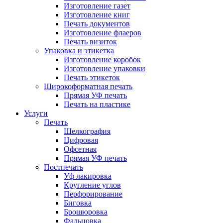
Изготовление газет
Изготовление книг
Печать документов
Изготовление флаеров
Печать визиток
Упаковка и этикетка
Изготовление коробок
Изготовление упаковки
Печать этикеток
Широкоформатная печать
Прямая УФ печать
Печать на пластике
Услуги
Печать
Шелкография
Цифровая
Офсетная
Прямая УФ печать
Постпечать
Уф лакировка
Кругление углов
Перфорирование
Биговка
Брошюровка
Фальцовка