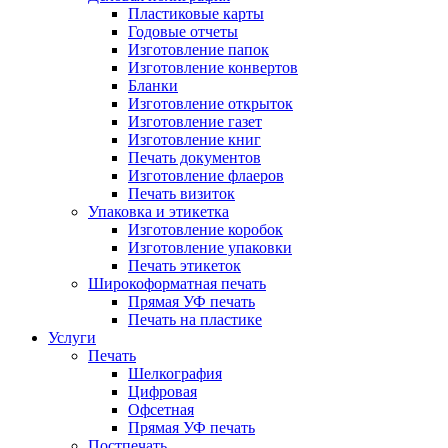
Пластиковые карты
Годовые отчеты
Изготовление папок
Изготовление конвертов
Бланки
Изготовление открыток
Изготовление газет
Изготовление книг
Печать документов
Изготовление флаеров
Печать визиток
Упаковка и этикетка
Изготовление коробок
Изготовление упаковки
Печать этикеток
Широкоформатная печать
Прямая УФ печать
Печать на пластике
Услуги
Печать
Шелкография
Цифровая
Офсетная
Прямая УФ печать
Постпечать