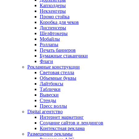
Капхолдеры
Некхенгеры
Промо стойка
Коробка для чеков
Диспенсеры
Шелфтокеры
Мобайлы
Роллапы
Печать баннеров
Бумажные стаканчики
Флаги
Рекламные конструкции
Световая стелла
Объемные буквы
Лайтбоксы
Таблички
Вывески
Стенды
Пресс воллы
Digital агентство
Интернет маркетинг
Создание сайтов и лендингов
Контекстная реклама
Размещение рекламы