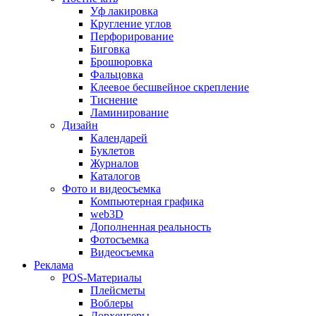
Уф лакировка
Кругление углов
Перфорирование
Биговка
Брошюровка
Фальцовка
Клеевое бесшвейное скрепление
Тиснение
Ламинирование
Дизайн
Календарей
Буклетов
Журналов
Каталогов
Фото и видеосъемка
Компьютерная графика
web3D
Дополненная реальность
Фотосъемка
Видеосъемка
Реклама
POS-Материалы
Плейсметы
Воблеры
Дорхенгеры