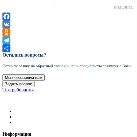
ПОДЕЛИСЬ:
Facebook
VK
Odnoklassniki
Telegram
Остались вопросы?
Отправить
Оставьте заявку на обратный звонок и наши специалисты свяжутся с Вами.
Мы перезвоним вам
Задать вопрос
Техтребования
2021 Формула цвета © Все права защищены
Информация