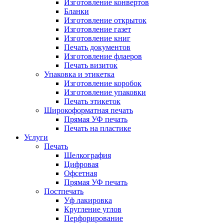
Изготовление конвертов
Бланки
Изготовление открыток
Изготовление газет
Изготовление книг
Печать документов
Изготовление флаеров
Печать визиток
Упаковка и этикетка
Изготовление коробок
Изготовление упаковки
Печать этикеток
Широкоформатная печать
Прямая УФ печать
Печать на пластике
Услуги
Печать
Шелкография
Цифровая
Офсетная
Прямая УФ печать
Постпечать
Уф лакировка
Кругление углов
Перфорирование