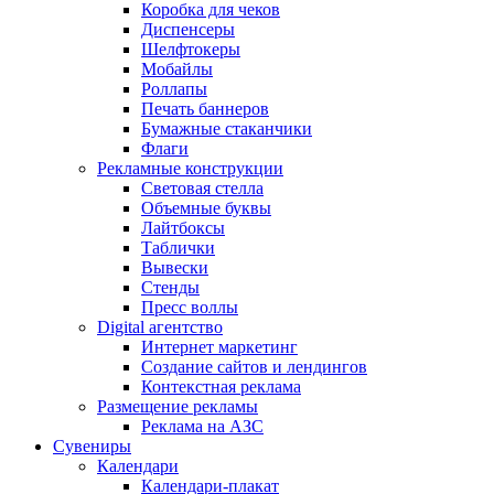
Коробка для чеков
Диспенсеры
Шелфтокеры
Мобайлы
Роллапы
Печать баннеров
Бумажные стаканчики
Флаги
Рекламные конструкции
Световая стелла
Объемные буквы
Лайтбоксы
Таблички
Вывески
Стенды
Пресс воллы
Digital агентство
Интернет маркетинг
Создание сайтов и лендингов
Контекстная реклама
Размещение рекламы
Реклама на АЗС
Сувениры
Календари
Календари-плакат