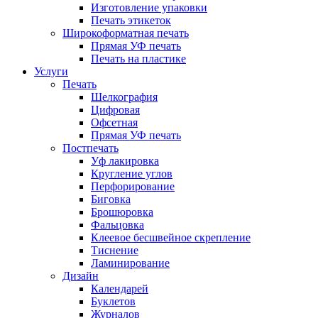
Изготовление упаковки
Печать этикеток
Широкоформатная печать
Прямая УФ печать
Печать на пластике
Услуги
Печать
Шелкография
Цифровая
Офсетная
Прямая УФ печать
Постпечать
Уф лакировка
Кругление углов
Перфорирование
Биговка
Брошюровка
Фальцовка
Клеевое бесшвейное скрепление
Тиснение
Ламинирование
Дизайн
Календарей
Буклетов
Журналов