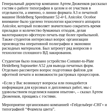
Генеральный директор компании Артем Дюженков рассказал
гостям о работе типографии в целом и ее участков в
отдельности, а именно, о линии формата А3 и печатной
машине Heidelberg Speedmaster 52-4+L Anicolor. Особое
внимание было уделено технологии красочного аппарата
Anicolor, который позволяет значительно сократить время
приладки и количество бумажных отходов, делая
малотиражную офсетную печать еще более прибыльной.
Также студентов интересовал вопрос организации
производства оперативной полиграфии и экономии
расходных материалов. Был затронут ряд вопросов о
технологии сплошного ВД лакирования.
Студентам было показано устройство Comuter-to-Plate
Heidelberg Suprasetter A52 для вывода печатных форм.
Отдельно рассмотрен вопрос подготовки файлов для
офсетной печати и возможности растровых процессоров.
«Если у Вас возникнут вопросы или понадобится
информация для курсовых и дипломных работ, мы с
удовольствием поделимся нашим опытом», – сказал Артем
Дюженков, прощаясь с гостями.
Мероприятие организовано компанией «Гейдельберг-СНГ» и
типографией “Формула цвета”.