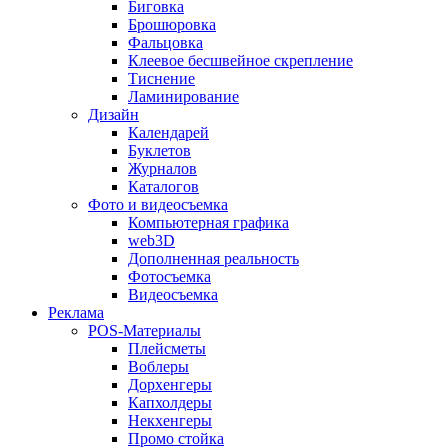
Биговка
Брошюровка
Фальцовка
Клеевое бесшвейное скрепление
Тиснение
Ламинирование
Дизайн
Календарей
Буклетов
Журналов
Каталогов
Фото и видеосъемка
Компьютерная графика
web3D
Дополненная реальность
Фотосъемка
Видеосъемка
Реклама
POS-Материалы
Плейсметы
Воблеры
Дорхенгеры
Капхолдеры
Некхенгеры
Промо стойка