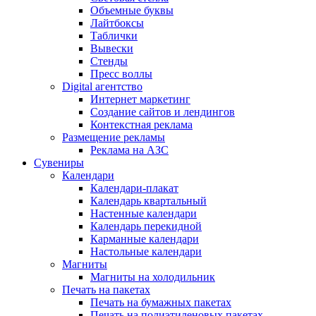
Объемные буквы
Лайтбоксы
Таблички
Вывески
Стенды
Пресс воллы
Digital агентство
Интернет маркетинг
Создание сайтов и лендингов
Контекстная реклама
Размещение рекламы
Реклама на АЗС
Сувениры
Календари
Календари-плакат
Календарь квартальный
Настенные календари
Календарь перекидной
Карманные календари
Настольные календари
Магниты
Магниты на холодильник
Печать на пакетах
Печать на бумажных пакетах
Печать на полиэтиленовых пакетах