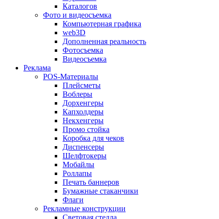
Каталогов
Фото и видеосъемка
Компьютерная графика
web3D
Дополненная реальность
Фотосъемка
Видеосъемка
Реклама
POS-Материалы
Плейсметы
Воблеры
Дорхенгеры
Капхолдеры
Некхенгеры
Промо стойка
Коробка для чеков
Диспенсеры
Шелфтокеры
Мобайлы
Роллапы
Печать баннеров
Бумажные стаканчики
Флаги
Рекламные конструкции
Световая стелла