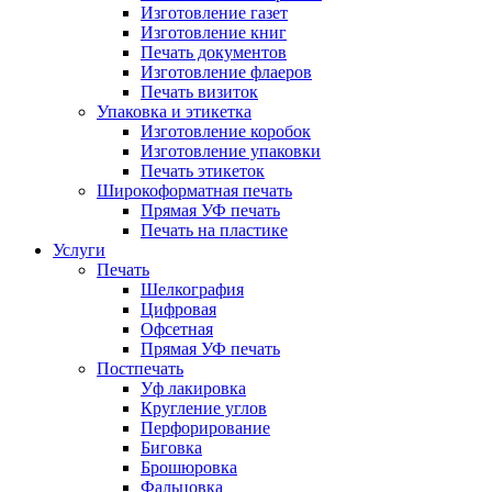
Изготовление газет
Изготовление книг
Печать документов
Изготовление флаеров
Печать визиток
Упаковка и этикетка
Изготовление коробок
Изготовление упаковки
Печать этикеток
Широкоформатная печать
Прямая УФ печать
Печать на пластике
Услуги
Печать
Шелкография
Цифровая
Офсетная
Прямая УФ печать
Постпечать
Уф лакировка
Кругление углов
Перфорирование
Биговка
Брошюровка
Фальцовка