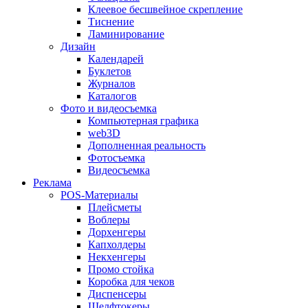
Клеевое бесшвейное скрепление
Тиснение
Ламинирование
Дизайн
Календарей
Буклетов
Журналов
Каталогов
Фото и видеосъемка
Компьютерная графика
web3D
Дополненная реальность
Фотосъемка
Видеосъемка
Реклама
POS-Материалы
Плейсметы
Воблеры
Дорхенгеры
Капхолдеры
Некхенгеры
Промо стойка
Коробка для чеков
Диспенсеры
Шелфтокеры