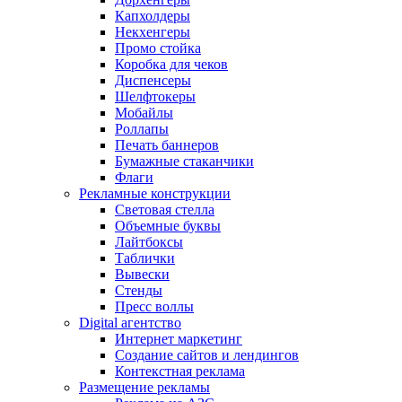
Капхолдеры
Некхенгеры
Промо стойка
Коробка для чеков
Диспенсеры
Шелфтокеры
Мобайлы
Роллапы
Печать баннеров
Бумажные стаканчики
Флаги
Рекламные конструкции
Световая стелла
Объемные буквы
Лайтбоксы
Таблички
Вывески
Стенды
Пресс воллы
Digital агентство
Интернет маркетинг
Создание сайтов и лендингов
Контекстная реклама
Размещение рекламы