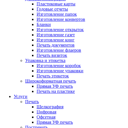
Пластиковые карты
Годовые отчеты
Изготовление папок
Изготовление конвертов
Бланки
Изготовление открыток
Изготовление газет
Изготовление книг
Печать документов
Изготовление флаеров
Печать визиток
Упаковка и этикетка
Изготовление коробок
Изготовление упаковки
Печать этикеток
Широкоформатная печать
Прямая УФ печать
Печать на пластике
Услуги
Печать
Шелкография
Цифровая
Офсетная
Прямая УФ печать
Постпечать