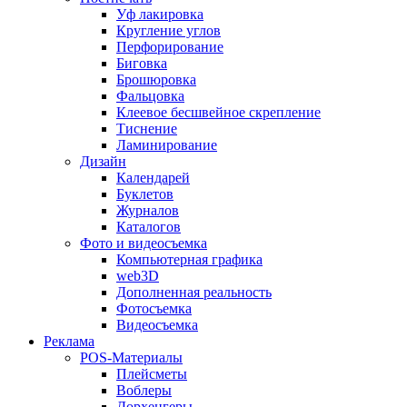
Уф лакировка
Кругление углов
Перфорирование
Биговка
Брошюровка
Фальцовка
Клеевое бесшвейное скрепление
Тиснение
Ламинирование
Дизайн
Календарей
Буклетов
Журналов
Каталогов
Фото и видеосъемка
Компьютерная графика
web3D
Дополненная реальность
Фотосъемка
Видеосъемка
Реклама
POS-Материалы
Плейсметы
Воблеры
Дорхенгеры