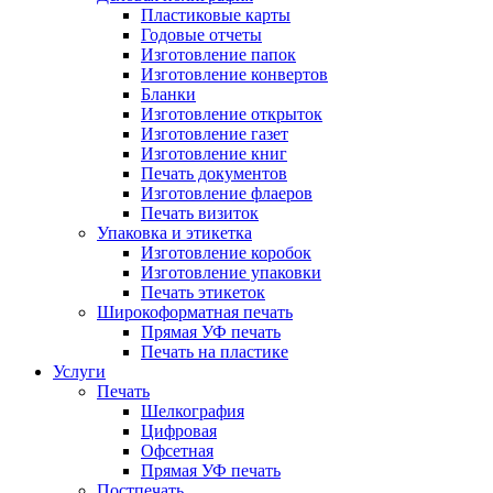
Пластиковые карты
Годовые отчеты
Изготовление папок
Изготовление конвертов
Бланки
Изготовление открыток
Изготовление газет
Изготовление книг
Печать документов
Изготовление флаеров
Печать визиток
Упаковка и этикетка
Изготовление коробок
Изготовление упаковки
Печать этикеток
Широкоформатная печать
Прямая УФ печать
Печать на пластике
Услуги
Печать
Шелкография
Цифровая
Офсетная
Прямая УФ печать
Постпечать