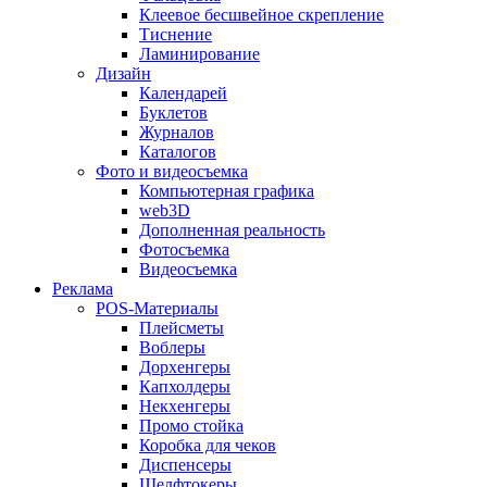
Клеевое бесшвейное скрепление
Тиснение
Ламинирование
Дизайн
Календарей
Буклетов
Журналов
Каталогов
Фото и видеосъемка
Компьютерная графика
web3D
Дополненная реальность
Фотосъемка
Видеосъемка
Реклама
POS-Материалы
Плейсметы
Воблеры
Дорхенгеры
Капхолдеры
Некхенгеры
Промо стойка
Коробка для чеков
Диспенсеры
Шелфтокеры