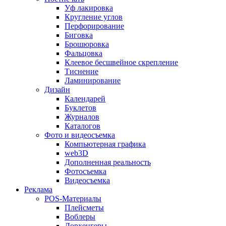
Уф лакировка
Кругление углов
Перфорирование
Биговка
Брошюровка
Фальцовка
Клеевое бесшвейное скрепление
Тиснение
Ламинирование
Дизайн
Календарей
Буклетов
Журналов
Каталогов
Фото и видеосъемка
Компьютерная графика
web3D
Дополненная реальность
Фотосъемка
Видеосъемка
Реклама
POS-Материалы
Плейсметы
Воблеры
Дорхенгеры