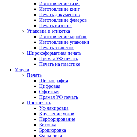
Изготовление газет
Изготовление книг
Печать документов
Изготовление флаеров
Печать визиток
Упаковка и этикетка
Изготовление коробок
Изготовление упаковки
Печать этикеток
Широкоформатная печать
Прямая УФ печать
Печать на пластике
Услуги
Печать
Шелкография
Цифровая
Офсетная
Прямая УФ печать
Постпечать
Уф лакировка
Кругление углов
Перфорирование
Биговка
Брошюровка
Фальцовка