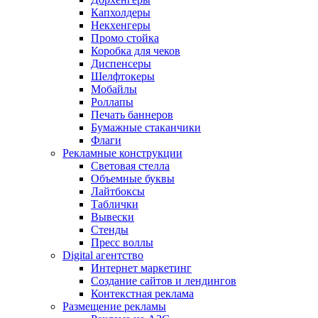
Капхолдеры
Некхенгеры
Промо стойка
Коробка для чеков
Диспенсеры
Шелфтокеры
Мобайлы
Роллапы
Печать баннеров
Бумажные стаканчики
Флаги
Рекламные конструкции
Световая стелла
Объемные буквы
Лайтбоксы
Таблички
Вывески
Стенды
Пресс воллы
Digital агентство
Интернет маркетинг
Создание сайтов и лендингов
Контекстная реклама
Размещение рекламы