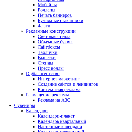
Мобайлы
Роллапы
Печать баннеров
Бумажные стаканчики
Флаги
Рекламные конструкции
Световая стелла
Объемные буквы
Лайтбоксы
Таблички
Вывески
Стенды
Пресс воллы
Digital агентство
Интернет маркетинг
Создание сайтов и лендингов
Контекстная реклама
Размещение рекламы
Реклама на АЗС
Сувениры
Календари
Календари-плакат
Календарь квартальный
Настенные календари
Календарь перекидной