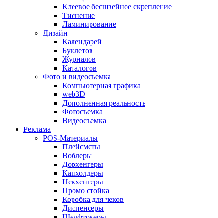
Клеевое бесшвейное скрепление
Тиснение
Ламинирование
Дизайн
Календарей
Буклетов
Журналов
Каталогов
Фото и видеосъемка
Компьютерная графика
web3D
Дополненная реальность
Фотосъемка
Видеосъемка
Реклама
POS-Материалы
Плейсметы
Воблеры
Дорхенгеры
Капхолдеры
Некхенгеры
Промо стойка
Коробка для чеков
Диспенсеры
Шелфтокеры