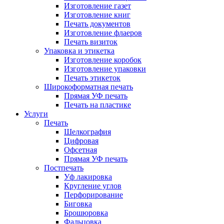
Изготовление газет
Изготовление книг
Печать документов
Изготовление флаеров
Печать визиток
Упаковка и этикетка
Изготовление коробок
Изготовление упаковки
Печать этикеток
Широкоформатная печать
Прямая УФ печать
Печать на пластике
Услуги
Печать
Шелкография
Цифровая
Офсетная
Прямая УФ печать
Постпечать
Уф лакировка
Кругление углов
Перфорирование
Биговка
Брошюровка
Фальцовка