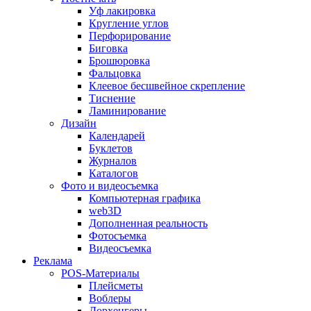
Уф лакировка
Кругление углов
Перфорирование
Биговка
Брошюровка
Фальцовка
Клеевое бесшвейное скрепление
Тиснение
Ламинирование
Дизайн
Календарей
Буклетов
Журналов
Каталогов
Фото и видеосъемка
Компьютерная графика
web3D
Дополненная реальность
Фотосъемка
Видеосъемка
Реклама
POS-Материалы
Плейсметы
Воблеры
Дорхенгеры