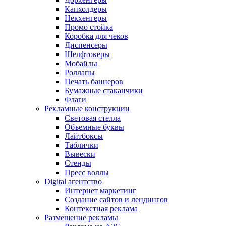
Капхолдеры
Некхенгеры
Промо стойка
Коробка для чеков
Диспенсеры
Шелфтокеры
Мобайлы
Роллапы
Печать баннеров
Бумажные стаканчики
Флаги
Рекламные конструкции
Световая стелла
Объемные буквы
Лайтбоксы
Таблички
Вывески
Стенды
Пресс воллы
Digital агентство
Интернет маркетинг
Создание сайтов и лендингов
Контекстная реклама
Размещение рекламы