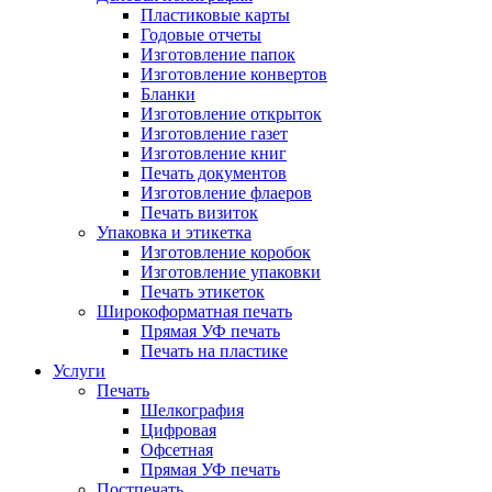
Пластиковые карты
Годовые отчеты
Изготовление папок
Изготовление конвертов
Бланки
Изготовление открыток
Изготовление газет
Изготовление книг
Печать документов
Изготовление флаеров
Печать визиток
Упаковка и этикетка
Изготовление коробок
Изготовление упаковки
Печать этикеток
Широкоформатная печать
Прямая УФ печать
Печать на пластике
Услуги
Печать
Шелкография
Цифровая
Офсетная
Прямая УФ печать
Постпечать